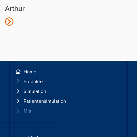
Arthur
Breadcrumb navigation
Home
Produkte
Simulation
Patientensimulation
Mia